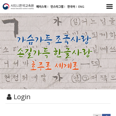
페이스북
l
인스타그램
l
한국어
l
ENG
Login