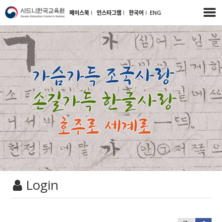
페이스북
l
인스타그램
l
한국어
l
ENG
Login