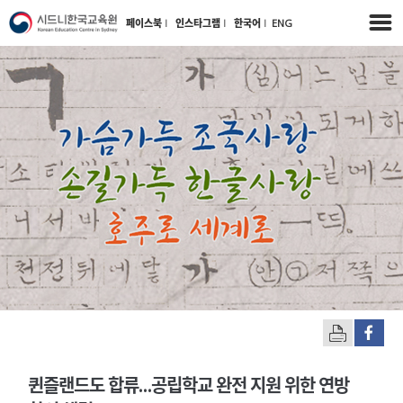
페이스북
l
인스타그램
l
한국어
l
ENG
퀸즐랜드도 합류…공립학교 완전 지원 위한 연방