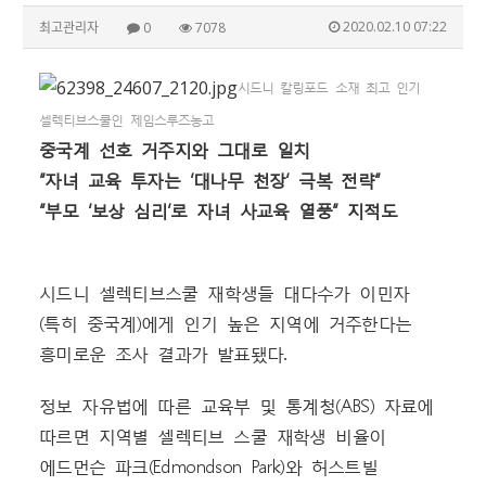
2020.02.10 07:22
최고관리자
0
7078
시드니 칼링포드 소재 최고 인기
셀렉티브스쿨인 제임스루즈농고
중국계 선호 거주지와 그대로 일치
“자녀 교육 투자는 ‘대나무 천장’ 극복 전략”
“부모 ‘보상 심리’로 자녀 사교육 열풍” 지적도
시드니 셀렉티브스쿨 재학생들 대다수가 이민자
(특히 중국계)에게 인기 높은 지역에 거주한다는
흥미로운 조사 결과가 발표됐다.
정보 자유법에 따른 교육부 및 통계청(ABS) 자료에
따르면 지역별 셀렉티브 스쿨 재학생 비율이
에드먼슨 파크(Edmondson Park)와 허스트빌