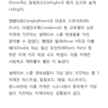
(Hurstville), 칼링포드(Carlingford) 등의 순으로 높게
나타났다.
캠벨타운(Campbelltown)과 마운트 드루이트(Mt
Druitt), 크래인브룩(Cranebrook) 등 교육열이 낮은
지역에 거주하는 셀렉티브 스쿨 학생들을 거의
찾아볼 수 없었다. 벨레뷰 힐(Bellevue Hill)과 더블
베이(Double Bay), 밀슨 포인트(Milsons Point) 등
부촌 지역 거주 학생 수도 적었다. 이들 지역은
사립학교 재학률이 훨씬 더 높았다.
셀렉티브 스쿨 재학생들이 가장 많이 거주하는 톱 5
지역은 허스트빌, 칼링포드, 에핑, 이스트우드,
혼스비인데 이들 지역은 시드니에서 중국계가 가장
많이 거주하는 지역이라는 공통점이 있다.