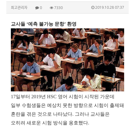
2019.10.28 07:37
최고관리자
0
7330
교사들
‘
예측 불가능 문항
’
환영
17
일부터
2019
년
HSC
영어 시험이 시작된 가운데
일부 수험생들은 예상치 못한 방향으로 시험이 출제돼
혼란을 겪은 것으로 나타났다
.
그러나 교사들은
오히려 새로운 시험 방식을 옹호했다
.