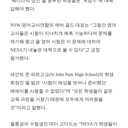
‘
베니스의 상인
’
을 공부한 학생들은
‘
속임수
’
에 대해
답해야 했다
.
NSW
영어교사연합의 에바 골드 대표는
“
그동안 영어
교사들은 시험이 지나치게 예측 가능하다며 문제를
제기해 왔고 올 영어 시험은 이 문제에 대하여
NESA
가 내놓은 대책으로 볼 수 있다
”
고 긍정
평가했다
.
세인트 존 파트고교
(St John Park High School)
의 학생
회장인 멜 림은
“
시험이 예상을 벗어나 준비했던
에세이를 사용할 수 없었다
”
며
“
모든 학생들이 같은
교육 과정을 거쳤기 때문에 모두에게 어려웠을
것
”
이라고 말했다
.
울릉공의 수험생인 데미 고다드는
“NESA
가 학생들이