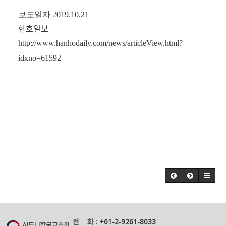
보도일자 2019.10.21
한호일보
http://www.hanhodaily.com/news/articleView.html?
idxno=61592
전 화 :
+61-2-9261-8033