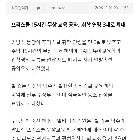
2019.01.23 11:53
최고관리자
0
8497
프리스쿨
15시간 무상 교육 공약…취학 연령 3세로 확대
연방 노동당이 프리스쿨 취학 연령을 만 3살로 낮추고
주당 15시간의 무상 교육 혜택에 TAFE 유아교육학과
입학생의 등록금 선납 제도 폐지를 차기 연방총선
공약으로 내걸었다.
빌 쇼튼 노동당 당수가 발표한 프리스쿨 교육 혜택
공약에 일부 주정부는 이미 적극적인 동조 입장을
표명하고 나섰다.
노동당의 중진 앤소니 알바니즈 의원은 “빌 쇼튼 당수가
발표한 프리스쿨 무상교육 확대 방안에 대해 이미 각 주
및 테러토리 관계자들과 광범위한 논의 과정을 거쳤으며,