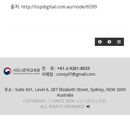
출처:
http://topdigital.com.au/node/6599
전 화 :
+61-2-9261-8033
이메일 : consyd7@gmail.com
주소 : Suite 601, Level 6, 287 Elizabeth Street, Sydney, NSW 2000
Australia
COPYRIGHT ⓒ SINCE 2018 시드니한국교육원.
ALL RIGHTS RESERVED.