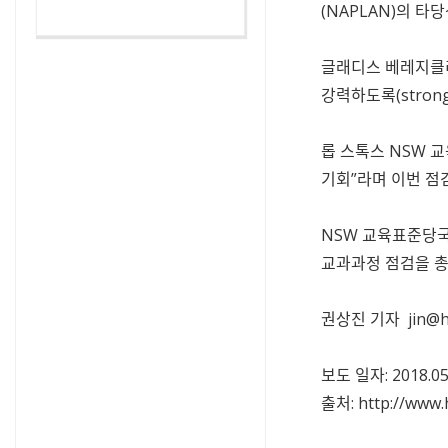
(NAPLAN)의 타
글래디스 베레지클리
강력하도록(stron
롭 스톡스 NSW 
기회”라며 이번 점
NSW 교육표준당국은 호
교과과정 점검을 총
권상진 기자
jin@
보도 일자:
2018.0
출처:
http://www.