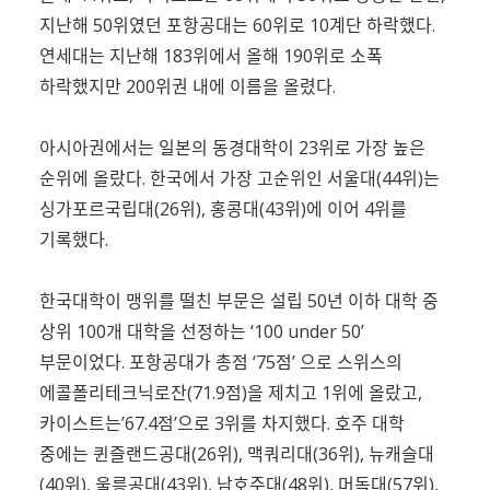
지난해 50위였던 포항공대는 60위로 10계단 하락했다.
연세대는 지난해 183위에서 올해 190위로 소폭
하락했지만 200위권 내에 이름을 올렸다.
아시아권에서는 일본의 동경대학이 23위로 가장 높은
순위에 올랐다. 한국에서 가장 고순위인 서울대(44위)는
싱가포르국립대(26위), 홍콩대(43위)에 이어 4위를
기록했다.
한국대학이 맹위를 떨친 부문은 설립 50년 이하 대학 중
상위 100개 대학을 선정하는 ‘100 under 50’
부문이었다. 포항공대가 총점 ‘75점’ 으로 스위스의
에콜폴리테크닉로잔(71.9점)을 제치고 1위에 올랐고,
카이스트는’67.4점’으로 3위를 차지했다. 호주 대학
중에는 퀸즐랜드공대(26위), 맥쿼리대(36위), 뉴캐슬대
(40위), 울릉공대(43위), 남호주대(48위), 머독대(57위),