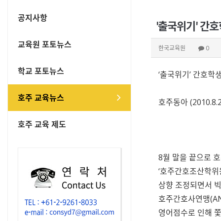
공지사항
'출국위기' 간
교육원 포토뉴스
한국교육원
0
학교 포토뉴스
‘출국위기’ 간호학
호주 교육뉴스
호주동아 (2010.8.2
호주 교육 제도
8월 말을 끝으로 
‘호주간호조산학위원해
상향 조정되면서 빅
호주간호사연맹(AN
영어점수로 인해 쫓