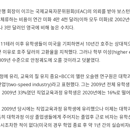
은행 회장이 이끄는 국제교육자문위원회(IEAC)의 의뢰를 받아 보스
류하는 비용이 연간 미화 4만 4천 달러(이하 모두 미화)로 2002년
나 3만 달러인 영국에 비해 높은 수치다.
 911테러 이후 유학생들이 미국을 기피하면서 10년간 호주는 상대적으
 이유로 호주 달러의 고환율을 지적했다. 그러나 학부 이상(higher 
009년 수준으로 안정궤도에 오를 것이라고 덧붙였다.
에 유리, 교육의 질 유지 중요=BCC의 앨란 오슬렌 연구원은 대
’(two-speed industry)라고 표현했다. 그는 2009년 전체 
 2009년 33%였던 직업교육과정 유학생은 2020년에는 16%로 떨
 2009년 당시에는 직업교육과정 유학생에 유리했으나 이제는 대학
특히 대학과정 이상 졸업생들에게 주어지는 졸업후 근로 비자는 유학
차한 적이 없다(미국의 경우 학업 종료 후 약 1년 간의 실습비자(Optio