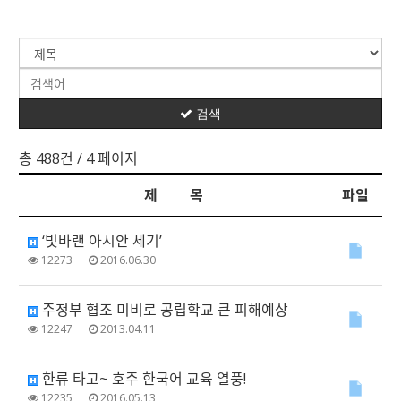
검색
총 488건
/ 4 페이지
제 목
파일
‘빛바랜 아시안 세기’
12273
2016.06.30
주정부 협조 미비로 공립학교 큰 피해예상
12247
2013.04.11
한류 타고~ 호주 한국어 교육 열풍!
12235
2016.05.13