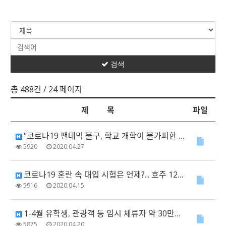
검색
총 488건
/ 24 페이지
제 목
파일
"코로나19 팬데믹 불구, 학교 개학이 불가피한 이유는?"
5920
2020.04.27
코로나19 혼란 속 대입 시험은 언제?... 호주 12학년 학생들 불안감 커져
5916
2020.04.15
1-4월 유학생, 관광객 등 임시 체류자 약 30만명 출국 예상
5875
2020.04.20