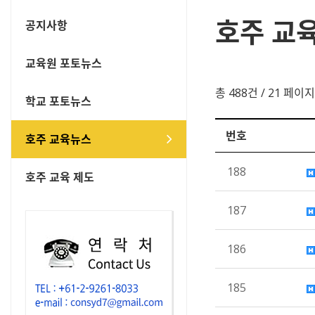
호주 교
공지사항
교육원 포토뉴스
총 488건
/ 21 페이지
학교 포토뉴스
번호
호주 교육뉴스
188
호주 교육 제도
187
186
185