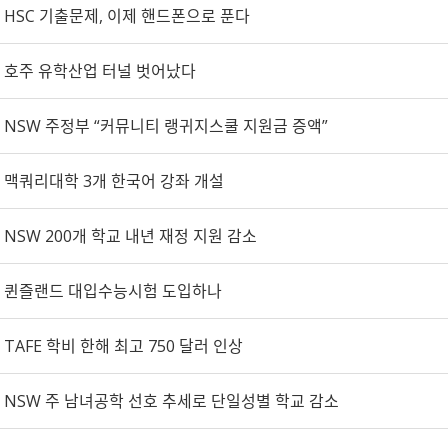
HSC 기출문제, 이제 핸드폰으로 푼다
호주 유학산업 터널 벗어났다
NSW 주정부 “커뮤니티 랭귀지스쿨 지원금 증액”
맥쿼리대학 3개 한국어 강좌 개설
NSW 200개 학교 내년 재정 지원 감소
퀸즐랜드 대입수능시험 도입하나
TAFE 학비 한해 최고 750 달러 인상
NSW 주 남녀공학 선호 추세로 단일성별 학교 감소