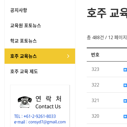
호주 교
공지사항
교육원 포토뉴스
총 488건
/ 12 페이지
학교 포토뉴스
번호
호주 교육뉴스
323
호주 교육 제도
322
321
320