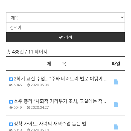
검색
총 488건
/ 11 페이지
제 목
파일
2학기 교실 수업… “주와 테러토리 별로 어떻게 다른가?”
6046
2020.05.06
호주 총리 “사회적 거리두기 조치, 교실에는 적용되지 않는다”
6049
2020.04.27
정착 가이드: 자녀의 재택수업 돕는 법
6059
2020.05.18