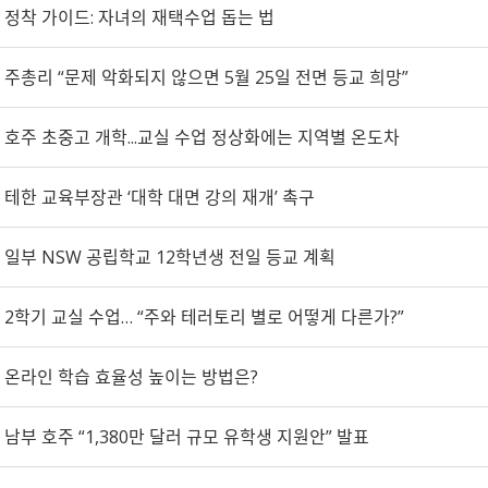
정착 가이드: 자녀의 재택수업 돕는 법
주총리 “문제 악화되지 않으면 5월 25일 전면 등교 희망”
호주 초중고 개학...교실 수업 정상화에는 지역별 온도차
테한 교육부장관 ‘대학 대면 강의 재개’ 촉구
일부 NSW 공립학교 12학년생 전일 등교 계획
2학기 교실 수업… “주와 테러토리 별로 어떻게 다른가?”
온라인 학습 효율성 높이는 방법은?
남부 호주 “1,380만 달러 규모 유학생 지원안” 발표