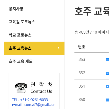
호주 교
공지사항
교육원 포토뉴스
총 488건
/ 10 페이지
학교 포토뉴스
번호
호주 교육뉴스
353
호주 교육 제도
352
351
350