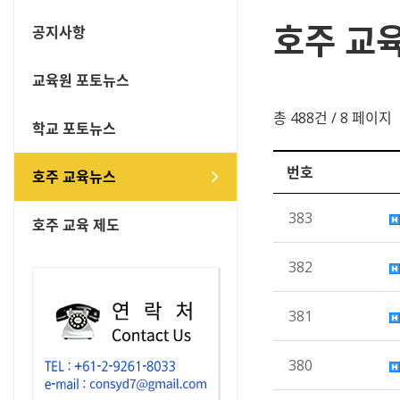
호주 교
공지사항
교육원 포토뉴스
총 488건
/ 8 페이지
학교 포토뉴스
번호
호주 교육뉴스
383
호주 교육 제도
382
381
380