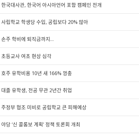
한국대사관, 한국어 아시아언어 포함 캠페인 전개
사립학교 학생당 수입, 공립보다 20% 많아
손주 학비에 퇴직금까지…
초등교사 여초 현상 심각
호주 유학비용 10년 새 166% 껑충
대졸 유학생, 전공 무관 2년간 취업
주정부 협조 미비로 공립학교 큰 피해예상
야당 ‘신 콜롬보 계획’ 정책 토론회 개최