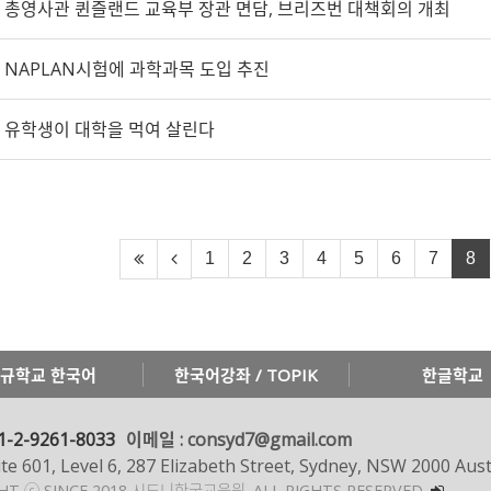
총영사관 퀸즐랜드 교육부 장관 면담, 브리즈번 대책회의 개최
NAPLAN시험에 과학과목 도입 추진
유학생이 대학을 먹여 살린다
1
2
3
4
5
6
7
8
규학교 한국어
한국어강좌 / TOPIK
한글학교
1-2-9261-8033
이메일 : consyd7@gmail.com
te 601, Level 6, 287 Elizabeth Street, Sydney, NSW 2000 Aust
GHT ⓒ SINCE 2018 시드니한국교육원.
ALL RIGHTS RESERVED.