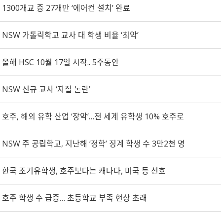
1300개교 중 27개만 ‘에어컨 설치’ 완료
NSW 가톨릭학교 교사 대 학생 비율 ‘최악’
올해 HSC 10월 17일 시작.. 5주동안
NSW 신규 교사 ‘자질 논란’
호주, 해외 유학 산업 ‘장악’…전 세계 유학생 10% 호주로
NSW 주 공립학교, 지난해 ‘정학’ 징계 학생 수 3만2천 명
한국 조기유학생, 호주보다는 캐나다, 미국 등 선호
호주 학생 수 급증… 초등학교 부족 현상 초래