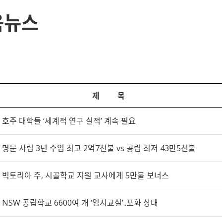
육뉴스
제 목
호주 대학들 ‘세계적 연구 실적’ 계속 필요
명문 사립 3년 수입 최고 2억7천불 vs 공립 최저 43만5천불
빅토리아 주, 시골학교 지원 교사에게 5만불 보너스
NSW 공립학교 6600여 개 ‘임시교실’..포화 상태