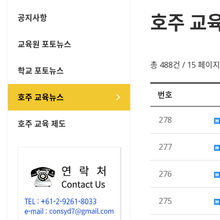
호주 교
공지사항
교육원 포토뉴스
총 488건
/ 15 페이지
학교 포토뉴스
번호
호주 교육뉴스
278
호주 교육 제도
277
276
275