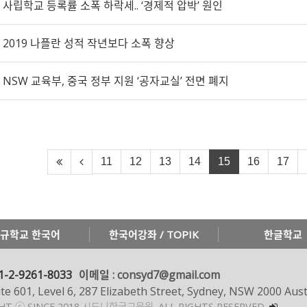
사립학교 등록률 소폭 하락세.. ‘경제적 압박’ 원인
2019 나플란 성적 작년보다 소폭 향상
NSW 교육부, 중국 정부 지원 ‘공자교실’ 전면 폐지
11
12
13
14
15
16
17
규학교 한국어
한국어강좌 / TOPIK
한글학교
1-2-9261-8033
이메일 : consyd7@gmail.com
te 601, Level 6, 287 Elizabeth Street, Sydney, NSW 2000 Aust
GHT ⓒ SINCE 2018 시드니한국교육원.
ALL RIGHTS RESERVED.