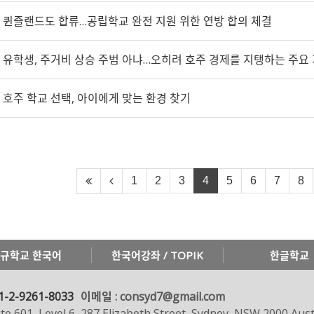
퀸즐랜드도 합류…공립학교 완전 지원 위한 연방 합의 체결
유학생, 주거비 상승 주범 아냐…오히려 호주 경제를 지탱하는 주요
호주 학교 선택, 아이에게 맞는 환경 찾기
1
2
3
4
5
6
7
8
규학교 한국어
한국어강좌 / TOPIK
한글학교
1-2-9261-8033
이메일 : consyd7@gmail.com
te 601, Level 6, 287 Elizabeth Street, Sydney, NSW 2000 Aust