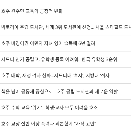
호주 원주민 교육의 긍정적 변화
빅토리아 주립 도서관, 세계 3위 도서관에 선정… 서울 스타필드 도
호주 비영어권 이민자 자녀 영어 습득에 6년 걸려
시드니 인기 공립고, 유학생 등록 어려워…한국 유학생 3순위
호주 대학, 재정 격차 심화…시드니대 ‘흑자’, 지방대 ‘적자’
책을 넘어 공동체 중심으로…호주 공립 도서관의 새로운 역할
호주 수학 교육 '위기'…학생·교사 모두 어려움 호소
호주 교장 절반 이상 폭력과 괴롭힘에 “사직 고민”