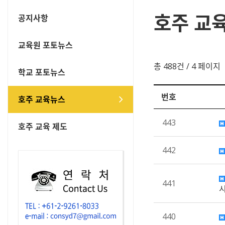
호주 교
공지사항
교육원 포토뉴스
총 488건
/ 4 페이지
학교 포토뉴스
번호
호주 교육뉴스
443
호주 교육 제도
442
441
440