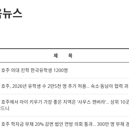
육뉴스
제 목
호주 의대 진학 한국유학생 1200명
호주, 2026년 유학생 수 2만5천 명 추가 허용… 숙소·동남아 협력 
호주에서 아이 키우기 가장 좋은 지역은 ‘사우스 캔버라’… 상위 10
시드니
호주 학자금 부채 20% 감면 법안 연방 의회 통과… 300만 명 부채 