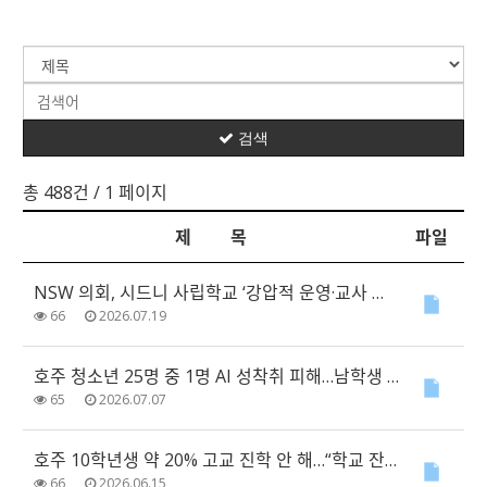
검색
총 488건
/ 1 페이지
제 목
파일
NSW 의회, 시드니 사립학교 ‘강압적 운영·교사 임금’ 의혹 조사
66
2026.07.19
호주 청소년 25명 중 1명 AI 성착취 피해…남학생 피해 비율 여학생의 3배
65
2026.07.07
호주 10학년생 약 20% 고교 진학 안 해…“학교 잔류율 높여야”
66
2026.06.15