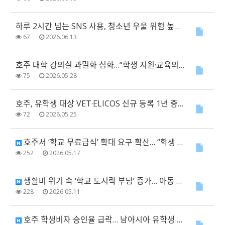
하루 2시간 넘는 SNS 사용, 청소년 우울 위험 높인다…호주 연구팀 10년 추적
67
2026.06.13
호주 대학 강의실 과밀화 심화…“학생 지원·교육의 질 저하 우려”
75
2026.05.28
호주, 유학생 대상 VET·ELICOS 신규 등록 1년 중단…교육 품질 관리 강화
72
2026.05.25
호주서 ‘학교 무료급식’ 확대 요구 확산… “학생 건강·학습에 필수”
252
2026.05.17
생활비 위기 속 ‘학교 도시락 부담’ 증가… 아동 빈곤 우려 확산
228
2026.05.11
호주 학생비자 승인율 급락… 남아시아 유학생 직격탄