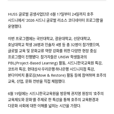
HUSS 글로벌 공생사업단
은 6월 17일부터 24일까지 호주
시드니에서 '2026 시드니 글로벌 리소스 코디네이터 프로그램'을
운영했다.
이번 프로그램에는
국민대학교, 광운대학교, 선문대학교,
호남대학교
학생 28명과 인솔자 4명 등 총 32명이 참가했으며,
글로벌 교육 및 문화교류 역량 강화를 위한 다양한 현장 중심
프로그램이 진행됐다. 참가자들은
UNSW 학생들과의
PBL(Project-Based Learning) 활동
,
시드니한국교육원 특강
,
코트라 특강
,
현대상사·우리은행·하나은행 시드니지점 특강
,
본다이비치 플로깅(Move & Restore) 활동
등에 참여하며 호주의
교육, 산업, 문화 전반을 직접 체험했다.
6월 19일
에는 시드니한국교육원을 방문해
권지영 원장
의 '호주의
교육제도와 문화'를 주제로 한 특강을 통해 호주의 교육환경과
다문화 사회에 대한 이해를 넓히는 시간을 가졌다.