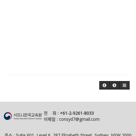
전 화 :
+61-2-9261-8033
이메일 : consyd7@gmail.com
주소 : Suite 601, Level 6, 287 Elizabeth Street, Sydney, NSW 2000