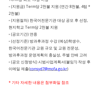
(
) Term
2
(
8
, 4
*
◦
지원금
당
천불 지원
연간
천불
텀
2
)
천불
(
)
,
◦
지원절차
한국어전문기관 대상 공모 후 선정
Term
2
현지학교
당
천불 지원
(
)
◦
공모기간
연중
(
)
(
)
,
◦
선정기준
방과후과정 수강
예상
학생수
,
한국어전문기관 교원 규모 및 교원 전문성
,
방과후과정 운영계획의 충실성
주별 안배 고려
(
)
(
1)
◦
공모 신청방식
시범사업계획서
붙임
작성 후
(
consyd7@mofa.go.kr
)
이메일 제출
*
기타 자세한 내용은 첨부화일 참조