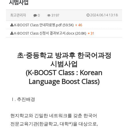
시범사업
2024.06.14 13:18
최고관리자
0
3197
K-BOOST Class 안내자료영.pdf (59.5K)
+ 46
K-BOOST Class 신청서 결과보고서.docx (20.8K)
+ 31
·
초
중등학교 방과후 한국어과정
시범사업
(K-BOOST Class : Korean
Language Boost Class)
.
Ⅰ
추진배경
현지학교와 긴밀한 네트워크를 갖춘 한국어
(
,
*)
,
전문교육기관
한글학교
대학
을 대상으로