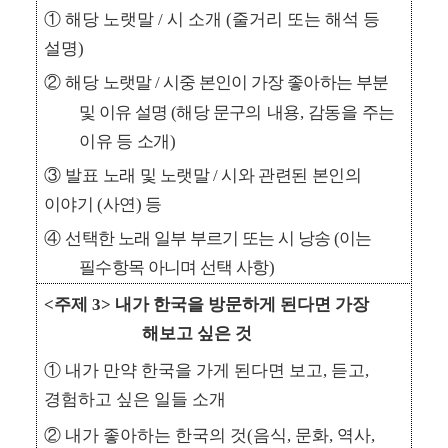
①
해당 노랫말
/
시 소개
(
줄거리 또는 해석 등
설명
)
②
해당
노랫말
/
시중 본인이 가장 좋아하는 부분
및 이유 설명
(
해당 문구의
내용
,
감동을 주는
이유 등 소개
)
③
발표
노래 및 노랫말
/
시와 관련된 본인의
이야기
(
사연
)
등
④
선택한 노래 일부 부르기 또는 시 낭송
(
이는
필수항목 아니며 선택 사항
)
<
주제
3>
내가 한국을 방문하게 된다면 가장
해보고 싶은 것
①
내가 만약 한국을 가게 된다면 보고
,
듣고
,
경험하고 싶은 일들 소개
②
내가 좋아하는 한국의 것
(
음식
,
문화
,
역사
,