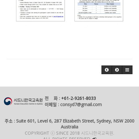
전 화 :
+61-2-9261-8033
이메일 : consyd7@gmail.com
주소 : Suite 601, Level 6, 287 Elizabeth Street, Sydney, NSW 2000
Australia
COPYRIGHT ⓒ SINCE 2018 시드니한국교육원.
ALL RIGHTS RESERVED.