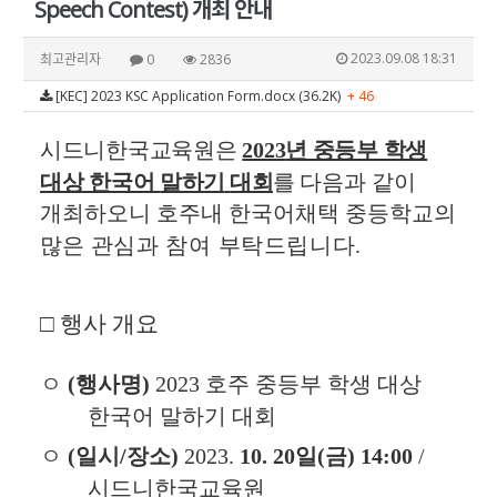
Speech Contest) 개최 안내
2023.09.08 18:31
최고관리자
0
2836
[KEC] 2023 KSC Application Form.docx (36.2K)
+ 46
시드니한국교육원은
2023
년 중등부 학생
대상 한국어
말하기
대회
를
다음과 같이
개최하오니 호주내 한국어채택 중등학교의
많은
관심과
참여
부탁드립니다
.
□
행사 개요
ㅇ
(
행사명
)
2023
호주 중등부 학생 대상
한국어 말하기 대회
ㅇ
(
일시
/
장소
)
2023.
10. 20
일
(
금
) 14:00
/
시드니한국교육원