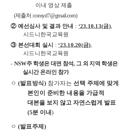
이내 영상 제출
(
제출처
:consyd7@gmail.com)
②
예선심사 및 결과 안내
:
‘23.10.13(
금
)
,
시드니한국교육원
③
본선대회 실시
:
‘23.10.20(
금
)
,
시드니한국교육원
-
NSW
주 학생은 대면 참석
,
그 외 지역 학생은
실시간
온라인 참가
ㅇ
(
발표방식
)
참가자는
선택 주제에 맞게
본인이 준비한 내용을 가급적
대본을 보지 않고 자연스럽게 발표
(5
분 이내
)
ㅇ
(
발표주제
)