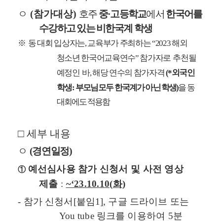
ㅇ
(
참가대상
)
호주
중
·
고등학교
에서
한국어를
수강하고 있는 비한국계 학생
※
동 대회 입상자는
,
교육부가 주최하는
“2023
해외
청소년 한국어교육연수
”
참가자로
추천될
예정인
바
,
해당 연수의 참가자격
(*
외국인
학생
:
부모님 모두
한국계가 아닌 학생
)
을 동
대회에도 적용함
□
세부 내용
ㅇ
(
경연일정
)
예선심사용 참가 신청서 및 사전 영상
①
제출
:
~‘23.10.10(
화
)
-
참
가 신청서
[
붙임
1],
구글 드라이브 또는
You tube
링크를
이용하여
5
분