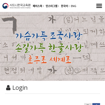
페이스북
l
인스타그램
l
한국어
l
ENG
Login