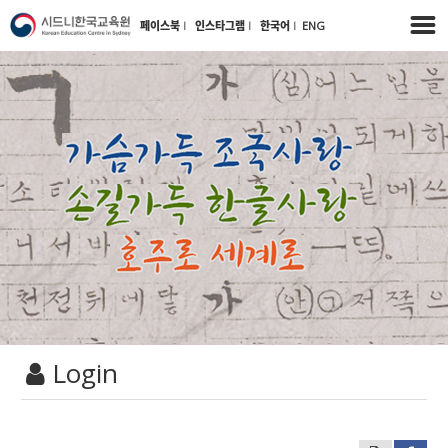
페이스북
l
인스타그램
l
한국어
l
ENG
Login