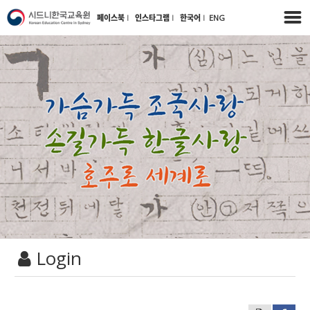
페이스북
l
인스타그램
l
한국어
l
ENG
Login