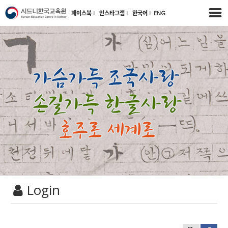
페이스북
l
인스타그램
l
한국어
l
ENG
Login