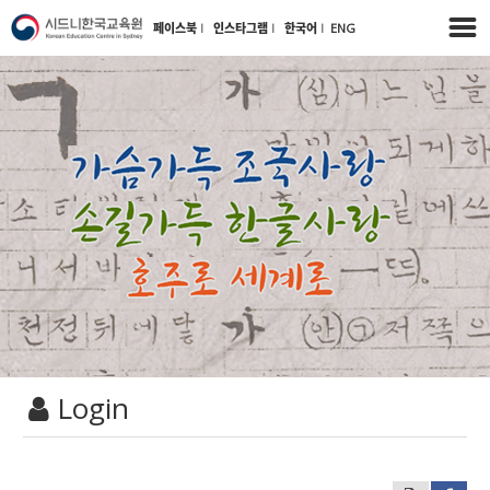
페이스북
l
인스타그램
l
한국어
l
ENG
Login