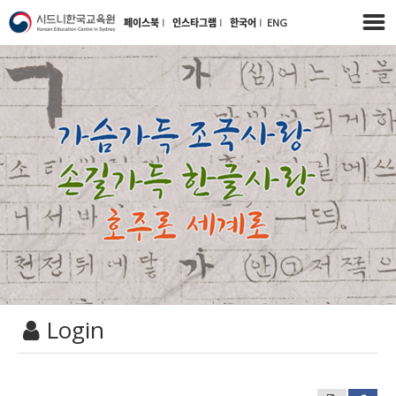
페이스북
l
인스타그램
l
한국어
l
ENG
Login