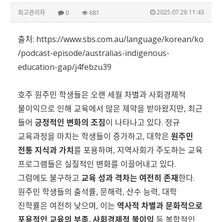
2025.07.28 11:43
최고관리자
0
681
출처:
https://www.sbs.com.au/language/korean/ko
/podcast-episode/australias-indigenous-
education-gap/j4febzu39
호주 원주민 학생들은 오랜 세월 차별과 사회경제적
불이익으로 인해 교육에서 많은 제약을 받아왔지만, 최근
들어
긍정적인 변화의 조짐
이 나타나고 있다. 정규
교육과정을 마치는 학생들이 증가하고, 대학은
원주민
전통 지식과 가치
를 포용하며, 지역사회가 주도하는 교육
프로그램들은 실질적인 변화를 이끌어내고 있다.
그럼에도 불구하고
교육 성과 격차는 여전히 존재
한다.
원주민 학생들의 출석률, 문해력, 산수 능력, 대학
진학률은 여전히 낮으며, 이는
역사적 차별과 문화적으로
포용적인 교육의 부족, 사회경제적 불이익
등 복합적인