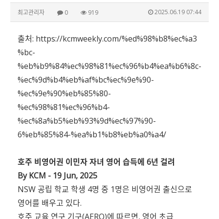
2025.06.19 07:44
최고관리자
0
919
출처:
https://kcmweekly.com/%ed%98%b8%ec%a3
%bc-
%eb%b9%84%ec%98%81%ec%96%b4%ea%b6%8c-
%ec%9d%b4%eb%af%bc%ec%9e%90-
%ec%9e%90%eb%85%80-
%ec%98%81%ec%96%b4-
%ec%8a%b5%eb%93%9d%ec%97%90-
6%eb%85%84-%ea%b1%b8%eb%a0%a4/
호주 비영어권 이민자 자녀 영어 습득에 6년 걸려
By KCM - 19 Jun, 2025
NSW 공립 학교 학생 4명 중 1명은 비영어권 출신으로
영어를 배우고 있다.
호주 교육 연구 기구(AERO)에 따르면, 영어 초급