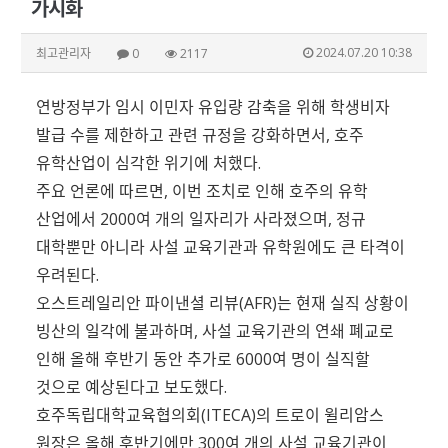
가시화
2024.07.20 10:38
최고관리자
0
2117
연방정부가 임시 이민자 유입량 감축을 위해 학생비자
발급 수를 제한하고 관련 규정을 강화하면서, 호주
유학산업이 심각한 위기에 처했다.
주요 언론에 따르면, 이번 조치로 인해 호주의 유학
산업에서 2000여 개의 일자리가 사라졌으며, 정규
대학뿐만 아니라 사설 교육기관과 유학원에도 큰 타격이
우려된다.
오스트레일리안 파이낸셜 리뷰(AFR)는 현재 실직 상황이
빙산의 일각에 불과하며, 사설 교육기관의 연쇄 폐교로
인해 올해 후반기 동안 추가로 6000여 명이 실직할
것으로 예상된다고 보도했다.
호주독립대학교육협의회(ITECA)의 트로이 윌리암스
원장은 올해 후반기에만 300여 개의 사설 교육기관이