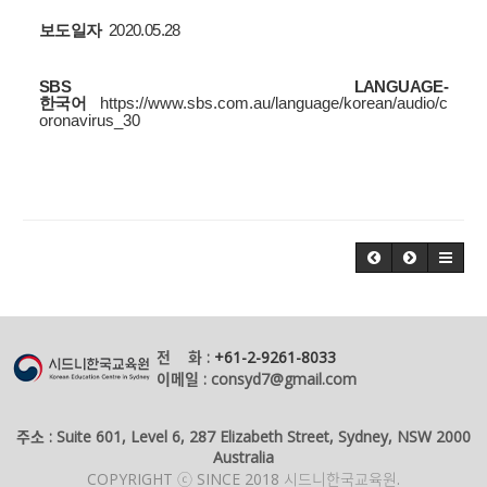
보도일자
2
020.05.28
SBS LANGUAGE-
한국어
https://www.sbs.com.au/language/korean/audio/c
oronavirus_30
전 화 :
+61-2-9261-8033
이메일 : consyd7@gmail.com
주소 : Suite 601, Level 6, 287 Elizabeth Street, Sydney, NSW 2000
Australia
COPYRIGHT ⓒ SINCE 2018 시드니한국교육원.