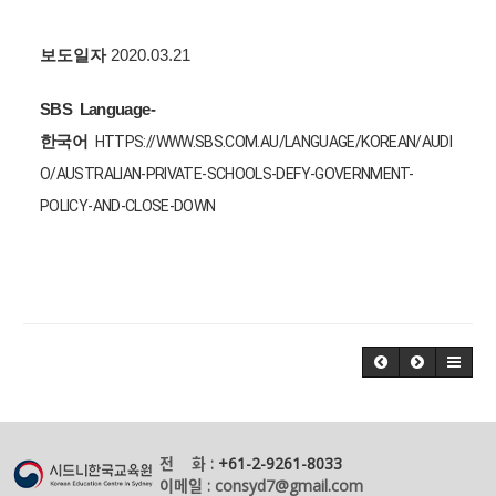
보도일자
2020.03.21
SBS Language-
한국어
HTTPS://WWW.SBS.COM.AU/LANGUAGE/KOREAN/AUDI
O/AUSTRALIAN-PRIVATE-SCHOOLS-DEFY-GOVERNMENT-
POLICY-AND-CLOSE-DOWN
전 화 :
+61-2-9261-8033
이메일 : consyd7@gmail.com