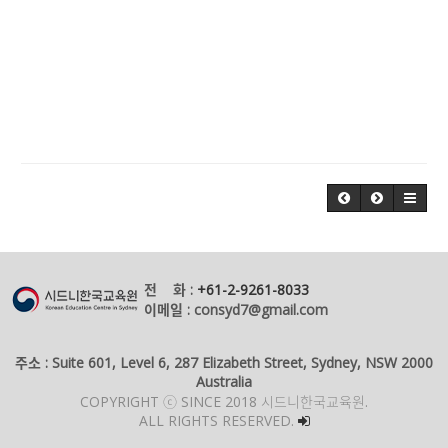
전 화 :
+61-2-9261-8033
이메일 : consyd7@gmail.com
주소 : Suite 601, Level 6, 287 Elizabeth Street, Sydney, NSW 2000
Australia
COPYRIGHT ⓒ SINCE 2018 시드니한국교육원.
ALL RIGHTS RESERVED.