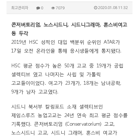
2020.01.08 11:32
최고관리자
0
7079
콘저버토리엄, 노스시드니, 시드니그래마, 혼스비여고
등 두각
2019년 HSC 성적인 대입 백분위 순위인 ATAR가
17일 오전 온라인을 통해 응시생들에게 통지됐다.
HSC 평균 점수가 높은 50개 고교 중 19개가 공립
셀렉티브 였고 나머지는 사립 및 가톨릭
고교들이이었다. 여고가 23개가, 18개는 남녀공학,
9개가 남자 고교였다.
시드니 북서부 칼링포드 소재 셀렉티브인
제임스루즈 농업고교는 24년 연속 최고 평균 점수를
기록했다. 콘저버토리엄 (Conservatorium) 고교,
노스시드니 고교, 시드니 그래머, 혼스비 여교가