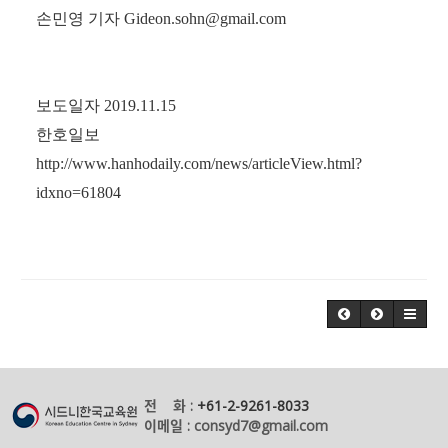
손민영 기자
Gideon.sohn@gmail.com
보도일자 2019.11.15
한호일보
http://www.hanhodaily.com/news/articleView.html?
idxno=61804
전 화 :
+61-2-9261-8033
이메일 : consyd7@gmail.com