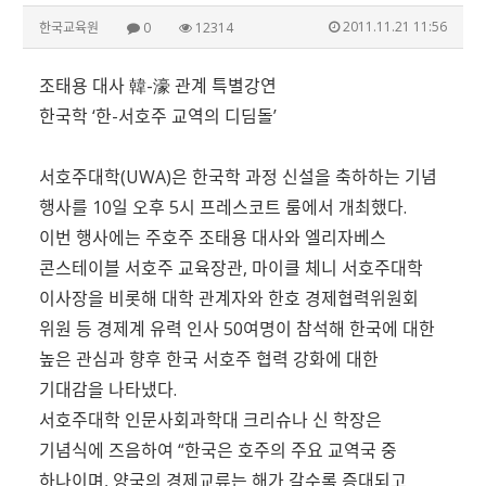
2011.11.21 11:56
한국교육원
0
12314
조태용 대사 韓-濠 관계 특별강연
한국학 ‘한-서호주 교역의 디딤돌’
서호주대학(UWA)은 한국학 과정 신설을 축하하는 기념
행사를 10일 오후 5시 프레스코트 룸에서 개최했다.
이번 행사에는 주호주 조태용 대사와 엘리자베스
콘스테이블 서호주 교육장관, 마이클 체니 서호주대학
이사장을 비롯해 대학 관계자와 한호 경제협력위원회
위원 등 경제계 유력 인사 50여명이 참석해 한국에 대한
높은 관심과 향후 한국 서호주 협력 강화에 대한
기대감을 나타냈다.
서호주대학 인문사회과학대 크리슈나 신 학장은
기념식에 즈음하여 “한국은 호주의 주요 교역국 중
하나이며, 양국의 경제교류는 해가 갈수록 증대되고