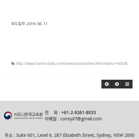
보도일자: 2019. 06. 11
http://www.hanhodaily.com/news/articleView.html?idxno=60345
전 화 :
+61-2-9261-8033
이메일 : consyd7@gmail.com
주소 : Suite 601, Level 6, 287 Elizabeth Street, Sydney, NSW 2000