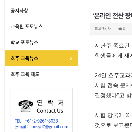
공지사항
‘온라인 전산 장
교육원 포토뉴스
최고관리자
0
학교 포토뉴스
지난주 종료된
학생들에게 재
호주 교육뉴스
호주 교육 제도
24
일 호주교
시험 접속 문제
”
결정했다
고 
시험 당국에 
것으로 보고됐