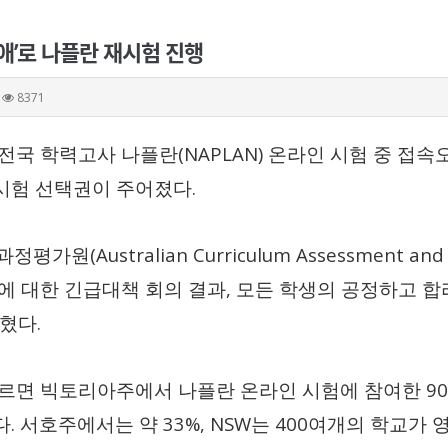
애’로 나플란 재시험 진행
8371
(NAPLAN)
 전국 학력고사 나플란
온라인 시험 중 접속
.
시험 선택권이 주어졌다
(Australian Curriculum Assessment and
과과정평가원
,
에 대한 긴급대책 회의 결과
모든 학생의 공정하고 합
.
밝혔다
90
따르면 빅토리아주에서 나플란 온라인 시험에 참여한
.
33%, NSW
400
다
서호주에서는 약
는
여개의 학교가 