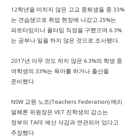
12
33%
학년을 마치지 않은 고교 중퇴생들 중
25%
는 견습생으로 취업 현장에 나갔고
는
6.3%
파트타임이나 풀타임 직장을 구했으며
.
는 공부나 일을 하지 않은 것으로 조사됐다
2017
6.3%
년 아무 것도 하지 않은
의 학생 중
33%
여학생의
는 육아를 하거나 출산을
.
준비했다
NSW
(Teachers Federation)
교원 노조
메리
VET
멀헤론 위원장은
진학생의 감소는
TAFE
정부의
예산 삭감과 연관되어 있다고
.
주장했다