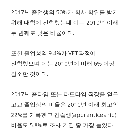
2017
50%
년 졸업생의
가 학사 학위를 받기
2010
위해 대학에 진학했는데 이는
년 이래
.
두 번째로 낮은 비율이다
9.4%
VET
또한 졸업생의
가
과정에
2010
6%
진학했으며 이는
년에 비해
이상
.
감소한 것이다
2017
년 풀타임 또는 파트타임 직장을 얻은
2010
고교 졸업생의 비율은
년 이래 최고인
22%
(apprenticeship)
를 기록했고 견습생
5.8%
.
비율도
로 조사 기간 중 가장 높았다