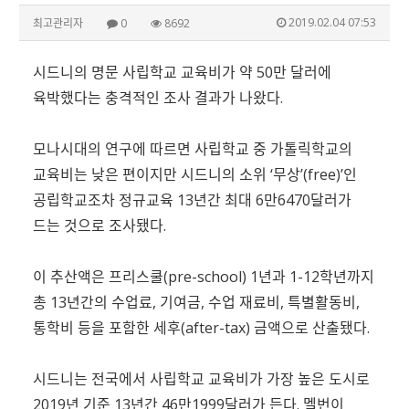
2019.02.04 07:53
최고관리자
0
8692
시드니의 명문 사립학교 교육비가 약 50만 달러에
육박했다는 충격적인 조사 결과가 나왔다.
모나시대의 연구에 따르면 사립학교 중 가톨릭학교의
교육비는 낮은 편이지만 시드니의 소위 ‘무상’(free)’인
공립학교조차 정규교육 13년간 최대 6만6470달러가
드는 것으로 조사됐다.
이 추산액은 프리스쿨(pre-school) 1년과 1-12학년까지
총 13년간의 수업료, 기여금, 수업 재료비, 특별활동비,
통학비 등을 포함한 세후(after-tax) 금액으로 산출됐다.
시드니는 전국에서 사립학교 교육비가 가장 높은 도시로
2019년 기준 13년간 46만1999달러가 든다. 멜번이