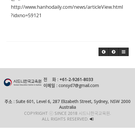
http://www.hanhodaily.com/news/articleView.html
?idxno=59121
전 화 :
+61-2-9261-8033
이메일 : consyd7@gmail.com
주소 : Suite 601, Level 6, 287 Elizabeth Street, Sydney, NSW 2000
Australia
COPYRIGHT ⓒ SINCE 2018 시드니한국교육원.
ALL RIGHTS RESERVED.