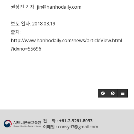
권상진 기자
jin@hanhodaily.com
보도 일자:
2018.03.19
출처:
http://www.hanhodaily.com/news/articleView.html
?idxno=55696
전 화 :
+61-2-9261-8033
이메일 : consyd7@gmail.com