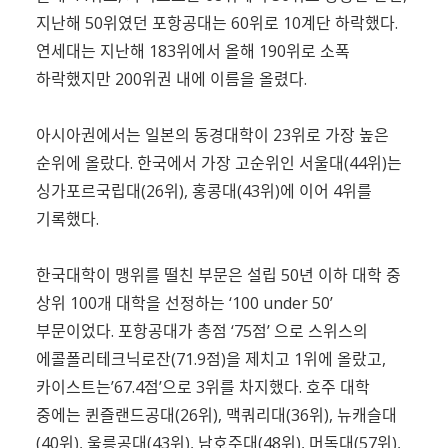
지난해 50위였던 포항공대는 60위로 10계단 하락했다.
연세대는 지난해 183위에서 올해 190위로 소폭
하락했지만 200위권 내에 이름을 올렸다.
아시아권에서는 일본의 동경대학이 23위로 가장 높은
순위에 올랐다. 한국에서 가장 고순위인 서울대(44위)는
싱가포르국립대(26위), 홍콩대(43위)에 이어 4위를
기록했다.
한국대학이 맹위를 떨친 부문은 설립 50년 이하 대학 중
상위 100개 대학을 선정하는 ‘100 under 50’
부문이었다. 포항공대가 총점 ‘75점’ 으로 스위스의
에콜폴리테크닉로잔(71.9점)을 제치고 1위에 올랐고,
카이스트는’67.4점’으로 3위를 차지했다. 호주 대학
중에는 퀸즐랜드공대(26위), 맥쿼리대(36위), 뉴캐슬대
(40위), 울릉공대(43위), 남호주대(48위), 머독대(57위),