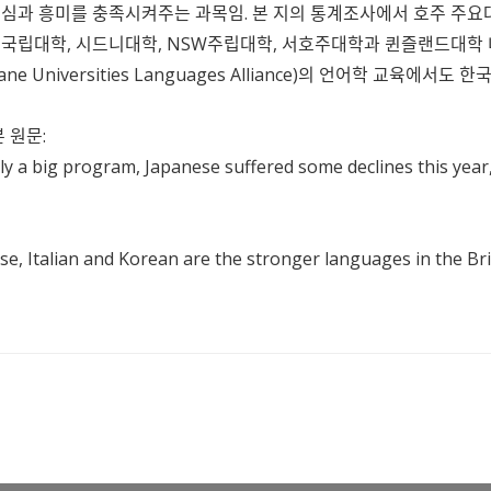
심과 흥미를 충족시켜주는 과목임. 본 지의 통계조사에서 호주 주요대
국립대학, 시드니대학, NSW주립대학, 서호주대학과 퀸즐랜드대학 
ne Universities Languages Alliance)의 언어학 교육에서도
 원문:
ly a big program, Japanese suffered some declines this y
ese, Italian and Korean are the stronger languages in the Br