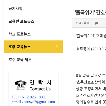
공지사항
'출국위기' 간
교육원 포토뉴스
한국교육원
0
학교 포토뉴스
‘출국위기’ 간호학
호주 교육뉴스
호주동아 (2010.8.2
호주 교육 제도
8월 말을 끝으로 
‘호주간호조산학위원해
상향 조정되면서 빅
호주간호사연맹(AN
영어점수로 인해 쫓