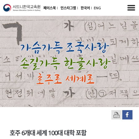
페이스북
l
인스타그램
l
한국어
l
ENG
호주 6개대 세계 100대 대학 포함