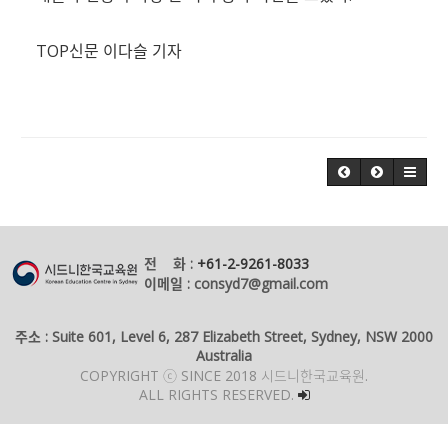
TOP신문 이다슬 기자
전 화 :
+61-2-9261-8033
이메일 : consyd7@gmail.com
주소 : Suite 601, Level 6, 287 Elizabeth Street, Sydney, NSW 2000
Australia
COPYRIGHT ⓒ SINCE 2018 시드니한국교육원.
ALL RIGHTS RESERVED.