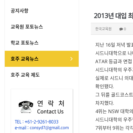
공지사항
2013년 대입
교육원 포토뉴스
한국교육원
0
학교 포토뉴스
지난 16일 저녁 
시드니대학으로 나타났고,
호주 교육뉴스
ATAR 등급과 면
시드니대학의 우주기
호주 교육 제도
실제로 시드니 의대
확인됐다.
그 뒤를 골드코스트
차지했다.
4위는 NSW 대학의
시드니대학의 우주항
7위부터 9위는 각각