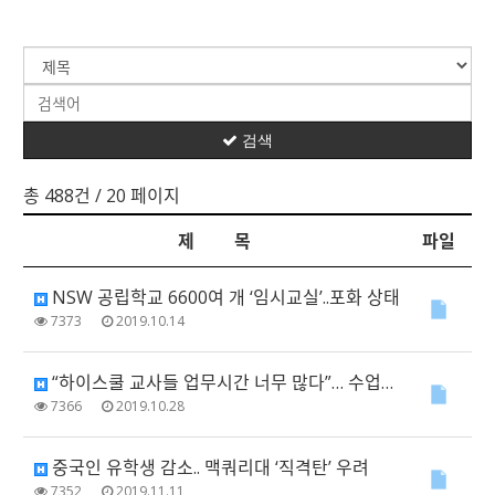
검색
총 488건
/ 20 페이지
제 목
파일
NSW 공립학교 6600여 개 ‘임시교실’..포화 상태
7373
2019.10.14
“하이스쿨 교사들 업무시간 너무 많다”… 수업시간은 오히려 적어
7366
2019.10.28
중국인 유학생 감소.. 맥쿼리대 ‘직격탄’ 우려
7352
2019.11.11